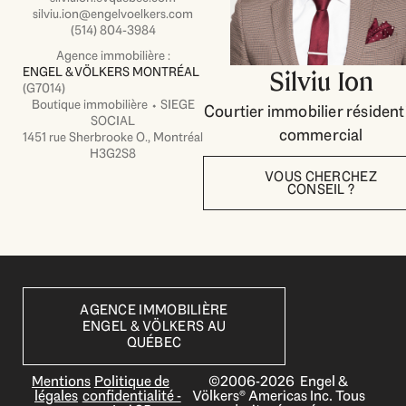
silviu.ion@engelvoelkers.com
(514) 804-3984
Agence immobilière :
ENGEL & VÖLKERS MONTRÉAL
Silviu Ion
(G7014)
Boutique immobilière ⬩ SIEGE
Courtier immobilier résidenti
SOCIAL
commercial
1451 rue Sherbrooke O., Montréal
H3G2S8
VOUS CHERCHEZ
CONSEIL ?
AGENCE IMMOBILIÈRE
ENGEL & VÖLKERS AU
QUÉBEC
Mentions
Politique de
©2006-2026 Engel &
légales
confidentialité -
Völkers® Americas Inc. Tous