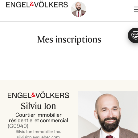
Aller
au
contenu
Mes inscriptions
Silviu Ion
Courtier immobilier
résidentiel et commercial
(G0940)
Silviu Ion Immobilier Inc.
silviuion.evquebec.com